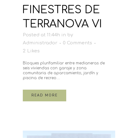
FINESTRES DE
TERRANOVA VI
Posted at 11:44h
in
by
Administrador
0 Comments
2
Likes
Bloques plurifamiliar entre medianeras de
seis viviendas con garaje y zona
comunitaria de aparcamiento, jardín y
piscina de recreo....
READ MORE