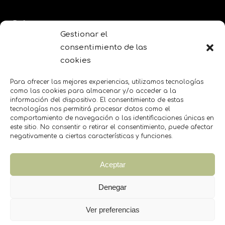
Reformas
Gestionar el
Proyectos e instalaciones
consentimiento de las
Rehabilitaciones
cookies
PRO BOL ONE
Para ofrecer las mejores experiencias, utilizamos tecnologías
como las cookies para almacenar y/o acceder a la
información del dispositivo. El consentimiento de estas
SOBRE NOSOTROS
tecnologías nos permitirá procesar datos como el
TRABAJA CON NOSOTROS
comportamiento de navegación o las identificaciones únicas en
este sitio. No consentir o retirar el consentimiento, puede afectar
negativamente a ciertas características y funciones.
Legales
Aceptar
POLÍTICA DE PRIVACIDAD
Denegar
POLÍTICA DE COOKIES
AVISO LEGAL
Ver preferencias