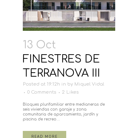
13 Oct
FINESTRES DE
TERRANOVA III
Posted at 19:12h
in
by
Miquel Vidal
0 Comments
2
Likes
Bloques plurifamiliar entre medianeras de
seis viviendas con garaje y zona
comunitaria de aparcamiento, jardín y
piscina de recreo....
READ MORE