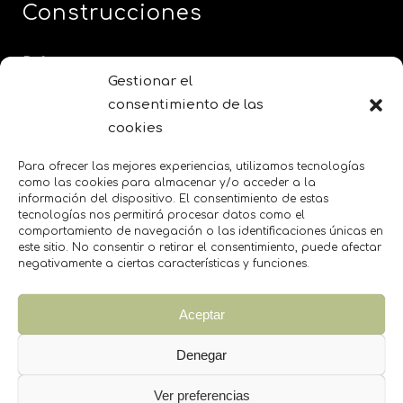
Construcciones
Reformas
Gestionar el
Proyectos e instalaciones
consentimiento de las
Rehabilitaciones
cookies
PRO BOL ONE
Para ofrecer las mejores experiencias, utilizamos tecnologías
como las cookies para almacenar y/o acceder a la
información del dispositivo. El consentimiento de estas
SOBRE NOSOTROS
tecnologías nos permitirá procesar datos como el
TRABAJA CON NOSOTROS
comportamiento de navegación o las identificaciones únicas en
este sitio. No consentir o retirar el consentimiento, puede afectar
negativamente a ciertas características y funciones.
Legales
Aceptar
POLÍTICA DE PRIVACIDAD
Denegar
POLÍTICA DE COOKIES
AVISO LEGAL
Ver preferencias