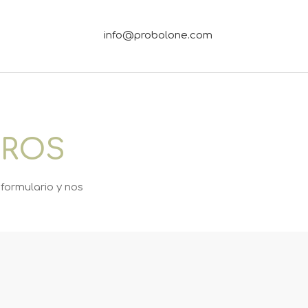
info@probolone.com
O
TROS
formulario y nos