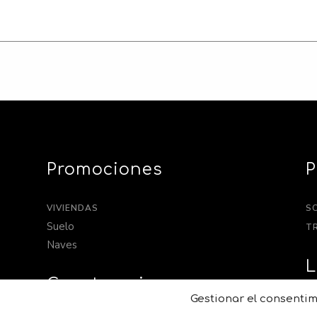
Promociones
VIVIENDAS
S
Suelo
T
Naves
L
Construcciones
Gestionar el consentim
PO