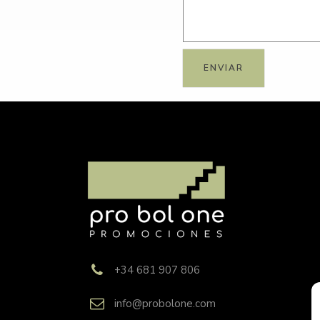
+34 681 907 806
info@probolone.com